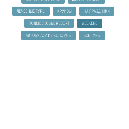
ЛЕЧЕБНЫЕ ТУРЫ
КРУИЗЫ
НА ПРАЗДНИКИ
ПОДМОСКОВЬЕ RESORT
WEEKEND
АВТОБУСОМ ИЗ КОЛОМНЫ
ВСЕ ТУРЫ
ПОМОЖЕМ ПОДОБРАТЬ ТУР!
не нашли вариант для себя? оставьте заявку со
своими пожеланиями по туру и мы подберем
вариант специально для вас!
Ваше имя
Адрес электронной почты
КОЛОМНА
Номер телефона