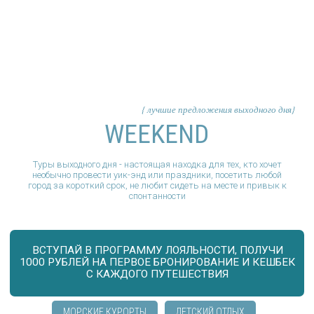
{ лучшие предложения выходного дня
WEEKEND
Туры выходного дня - настоящая находка для тех, кто хочет
ВСТУПАЙ В ПРОГРАММУ ЛОЯЛЬНОСТИ, ПОЛУЧИ
необычно провести уик-энд или праздники, посетить любой
1000 РУБЛЕЙ НА ПЕРВОЕ БРОНИРОВАНИЕ И КЕШБЕК
С КАЖДОГО ПУТЕШЕСТВИЯ
город за короткий срок, не любит сидеть на месте и привык к
спонтанности
МОРСКИЕ КУРОРТЫ
ДЕТСКИЙ ОТДЫХ