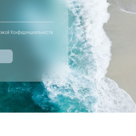
МЕНЮ
КОНТАКТЫ
КОЛОМНА
Московская область, г.
Онлайн-школа
О нас
Коломна, Окский пр-т, 4А,
Горящие туры
Вконтакте
2 этаж, 2 офис, ТЦ
Зеркальный, Голутвин
Услуги
Телеграм - канал
Каталог
Телеграм
Страхование
WhatsApp
+79253393233
Оплата
Блог
tudasudatur@mail.ru