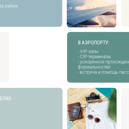
- меню на за
- перевозка
В АЭРОПОРТУ:
- VIP-залы
- CIP-терминалы
- ускоренное прохождение всех
формальностей
- встреча и помощь пассажирам
БРОНИРОВАН
- авиа, ЖД
- автобусы
- паромы
- катера
ЕЙ НА ПЕРВОЕ БРОНИРОВАНИЕ И КЕШБЕК С КАЖДОГО ПУТЕШЕ
ВИЗЫ: