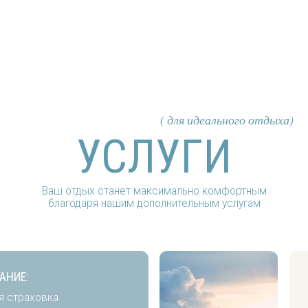
( для идеального отдыха)
УСЛУГИ
Ваш отдых станет максимально комфортным
благодаря нашим дополнительным услугам
СЕРВИС АВИ
овка
- выбор мест
- повышение
еж
- покупка доп
- горячее пит