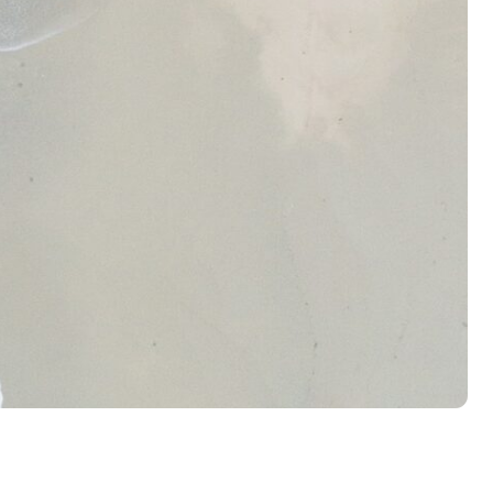
СОЧИ
РЯЗАНЬ
Краснодарский край, г.
г. Рязань, ул.
Сочи, ул. Донская, 3/3,
Вокзальная, д.65 оф. 2
ТЦ Маркет Парк, пом.
27
+79253383233
+79263393233
tudasudatur_sochi@mail.ru
tudasudatur_ryazan@mail.ru