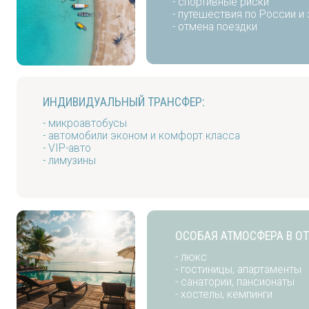
ИНДИВИДУАЛЬНЫЙ ТРАНСФЕР:
- микроавтобусы
- автомобили эконом и комфорт класса
- VIP-авто
- лимузины
ОСОБАЯ АТМОСФЕРА В ОТЕЛЯХ
- люкс
- гостиницы, апартаменты
- санатории, пансионаты
- хостелы, кемпинги
ВСТУПАЙ В ПРОГРАММУ ЛОЯЛЬНОСТИ, ПОЛУЧИ 1000 РУБЛ
ЭКСКУРСИИ В ПОЕЗДКАХ: