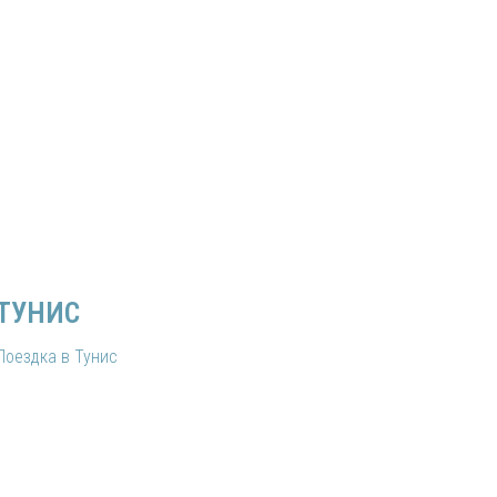
sApp | Telegram | Viber
ТУНИС
Поездка в Тунис