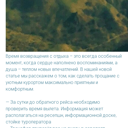
МЕНЮ
КОНТАКТЫ
Главная страница
Вконтакте
Страхование
Телеграм - канал
Горящие туры
Телеграм
Услуги
О нас
Оплата
WhatsApp
Каталог
Блог
КОЛОМНА
СОЧИ
Краснодарский край, г.
Время возвращения с отдыха – это всегда особенный
Московская область, г.
Сочи, ул. Донская, 3/3, ТЦ
Коломна, Окский пр-т,
момент, когда сердце наполнено воспоминаниями, а
Маркет Парк, пом. 27
4А, 2 этаж, 2 офис, ТЦ
Зеркальный, Голутвин
душа – теплом новых впечатлений. В нашей новой
tudasudatur@mail.ru
tudasudatur_sochi@mail.ru
статье мы расскажем о том, как сделать прощание с
+79253383233
+79253393233
уютным курортом максимально приятным и
комфортным.
Политика конфиденциальности
Материалы
— За сутки до обратного рейса необходимо
Разработка сайта
проверить время вылета. Информация может
располагаться на ресепшн, информационной доске,
стойке туроператора