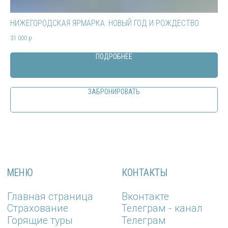
tudasudatur@mail.ru
tudasudatur_sochi@mail.ru
+79253383233
+79253393233
НИЖЕГОРОДСКАЯ ЯРМАРКА: НОВЫЙ ГОД И РОЖДЕСТВО
ЧЕ
Политика конфиденциальности
Материалы
31 000
р.
42 
Разработка сайта
ПОДРОБНЕЕ
ТУДА СЮДА
ЗАБРОНИРОВАТЬ