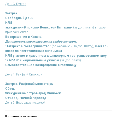
День 3: Булгар
Завтрак.
Свободный день
ИЛИ
экскурсия «В поисках Волжской Булгарии»
(за доп. плату) в город-
призрак Болгар
Возвращение в Казань.
Дополнительные экскурсии на выбор вечером:
"Татарское гостеприимство"
(по желанию и за доп. плату),
мастер -
КОЛОМНА
класс
по приготовлению
эчпочмака
ИЛИ
участие в красочном фольклорном театрализованном шоу
"KAZAN" с национальным ужином
(за доп. плату)
Самостоятельное возвращение в гостиницу
День 4: Раифа + Свияжск
Завтрак.
Раифский монастырь
Обед.
Экскурсия на остров-град Свияжск
Отъезд. Ночной переезд.
День 5: Возвращение домой!
В стоимость включено: