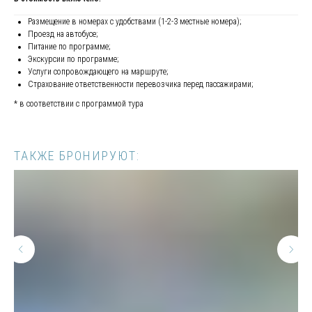
Размещение в номерах с удобствами (1-2-3 местные номера);
Проезд на автобусе;
Питание по программе;
Экскурсии по программе;
Услуги сопровождающего на маршруте;
ДА
Страхование ответственности перевозчика перед пассажирами;
* в соответствии с программой тура
МЕНЮ
КОНТАКТЫ
Главная страница
Вконтакте
ТАКЖЕ БРОНИРУЮТ:
Страхование
Телеграм - канал
Горящие туры
Телеграм
Услуги
О нас
Оплата
WhatsApp
Каталог
Блог
КОЛОМНА
СОЧИ
Краснодарский край,
Московская область,
г. Сочи, ул. Донская,
г. Коломна, Окский
3/3, ТЦ Маркет Парк,
пр-т, 4А, 2 этаж, 2
пом. 27
офис, ТЦ
Зеркальный,
Голутвин