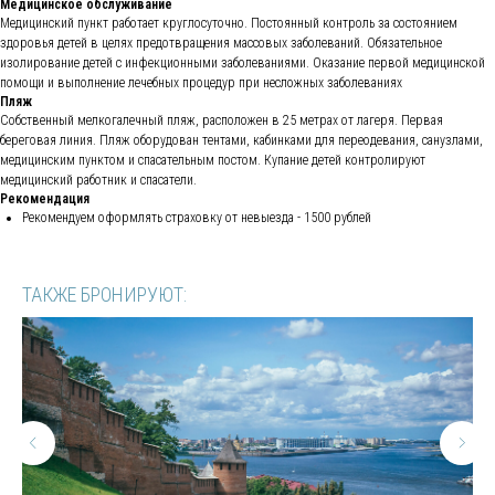
Медицинское обслуживание
Медицинский пункт работает круглосуточно. Постоянный контроль за состоянием
ДА
здоровья детей в целях предотвращения массовых заболеваний. Обязательное
изолирование детей с инфекционными заболеваниями. Оказание первой медицинской
помощи и выполнение лечебных процедур при несложных заболеваниях
МЕНЮ
КОНТАКТЫ
Пляж
Собственный мелкогалечный пляж, расположен в 25 метрах от лагеря. Первая
Главная страница
Вконтакте
береговая линия. Пляж оборудован тентами, кабинками для переодевания, санузлами,
Страхование
Телеграм - канал
медицинским пунктом и спасательным постом. Купание детей контролируют
Горящие туры
Телеграм
медицинский работник и спасатели.
Услуги
О нас
Рекомендация
Оплата
WhatsApp
Рекомендуем оформлять страховку от невыезда - 1500 рублей
Каталог
Блог
КОЛОМНА
СОЧИ
ТАКЖЕ БРОНИРУЮТ:
Краснодарский край,
Московская область,
г. Сочи, ул. Донская,
г. Коломна, Окский
3/3, ТЦ Маркет Парк,
пр-т, 4А, 2 этаж, 2
пом. 27
офис, ТЦ
Зеркальный,
Голутвин
tudasudatur@mail.ru
tudasudatur_sochi@mail.ru
+79253383233
+79253393233
Политика конфиденциальности
Материалы
Разработка сайта