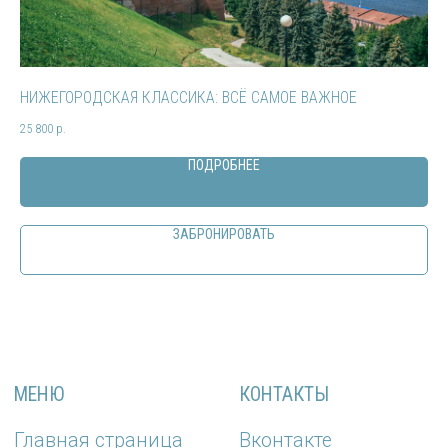
ТУДА СЮДА
НИЖЕГОРОДСКАЯ КЛАССИКА: ВСЁ САМОЕ ВАЖНОЕ
КА
25 800
р.
74 
ПОДРОБНЕЕ
ЗАБРОНИРОВАТЬ