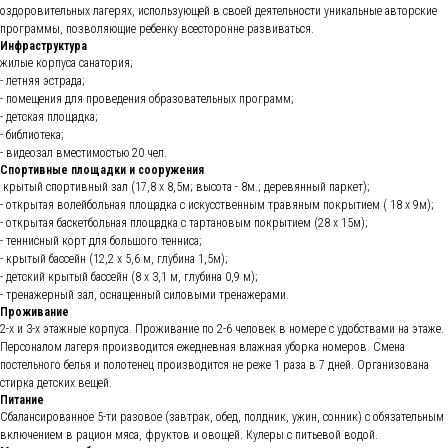
оздоровительных лагерях, использующей в своей деятельности уникальные авторские
программы, позволяющие ребенку всесторонне развиваться.
Инфраструктура
жилые корпуса санатория;
- летняя эстрада;
- помещения для проведения образовательных программ;
КОЛОМНА
- детская площадка;
- библиотека;
- видеозал вместимостью 20 чел.
Спортивные площадки и сооружения
крытый спортивный зал (17,8 х 8,5м; высота - 8м.; деревянный паркет);
- открытая волейбольная площадка с искусственным травяным покрытием ( 18 х 9м);
- открытая баскетбольная площадка с тартановым покрытием (28 х 15м);
- теннисный корт для большого тенниса;
- крытый бассейн (12,2 х 5,6 м, глубина 1,5м);
- детский крытый бассейн (8 х 3,1 м, глубина 0,9 м);
- тренажерный зал, оснащенный силовыми тренажерами.
Проживание
2-х и 3-х этажные корпуса. Проживание по 2-6 человек в номере с удобствами на этаже.
Персоналом лагеря производится ежедневная влажная уборка номеров. Смена
постельного белья и полотенец производится не реже 1 раза в 7 дней. Организована
стирка детских вещей.
Питание
Сбалансированное 5-ти разовое (завтрак, обед, полдник, ужин, сонник) с обязательным
включением в рацион мяса, фруктов и овощей. Кулеры с питьевой водой.