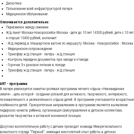
Дискотеки
Пользование всей инфраструктурой лагеря
Медицинское обслуживание
Оплачивается дополнительно:
Пересменок между сменами
Ж/д пакет Москва-Новороссийск-Москва - дети до 10 лет 14500 рублей, дети с 10 лет
и старше 15400 рублей, включает:
- Ж/д переезд в плацкартном вагоне по маршруту: Москва - Новороссийск - Москва
- Медицинское сопровождение
- Трансфер ж/д станция - лагерь - ж/д станция
- Контроль передачи документов при заезде и отъезде
- Горячие 3-х разовое питание в поезде
- Трансфер ж/д станция - лагерь - ж/д станция
ART - программа
В лагере реализуется сюжетно-ролевая программа летнего отдыха «Неизведанная
земля» , цель которой - создание условий для активного, творческого, интересного,
познавательного и увлекательного отдыха детей. В программе учитываются возрастные
особенности детей. Приоритетным направлением в программе является выявление
лидерских качеств ребенка, организация самоуправления в детском коллективе,
развитие творчества и активной жизненной позиции.
Досугово-воспитательную работу с детьми проводит команда Межрегионального
вожатского отряда "Первый", имеющая многолетний опыт работы в детских