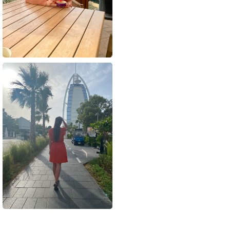
никогда не была, но очень часто бронирую.
Эмират очень красивый. Его центр зеленый ,
есть множество музеев, променады,
торговые центры, аквапарк. Из отелей на 1
линии до центра на такси. Почти все отели
сами организуют трансфер в Дубай и центр
Шарджи.
Шарджа плавно перетекает в Аджман, и
совсем недалеко Дубай. Но иногда по
дороге назад могут быть пробки на
дорогах.
Кстати, в Шардже сухой закон. Если нужно
алко, то вам не сюда.