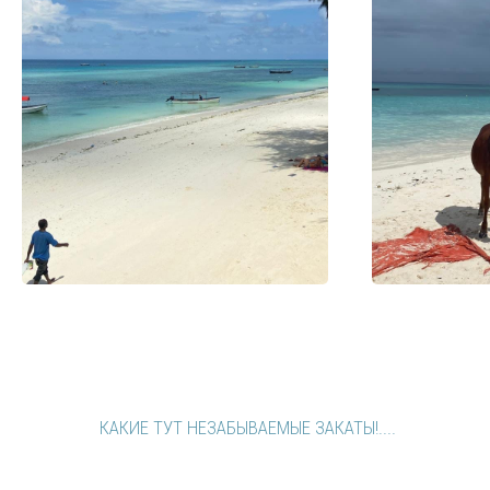
МЕНЮ
КОНТАКТЫ
Вконтакте
Каталог
Телеграм - канал
Страхование
Телеграм
Горячие туры
О нас
Услуги
tudasudatur@mail.ru
Оплата
Блог
WhatsApp
КОЛОМНА
СОЧИ
Краснодарский край, г.
Московская область, г.
Сочи, ул. Донская, 3/3, ТЦ
Коломна, Окский пр-т,
Маркет Парк, пом. 27
4А, 2 этаж, 2 офис, ТЦ
Зеркальный, Голутвин
tudasudatur_sochi@mail.ru
+79253383233
+79253393233
Политика конфиденциальности
Материалы
Разработка сайта