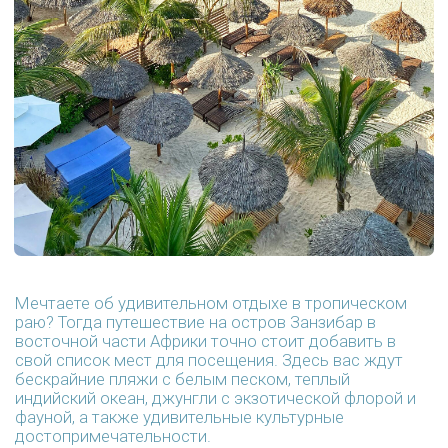
множество рынков и бесконечное разнообразие
запахов и вкусов. Не пропустите возможность
посетить местные мечети, сувенирные магазины и
музеи, чтобы погрузиться в атмосферу местной
культуры и истории.
Если вы предпочитаете активный отдых, то
Занзибар предложит вам множество вариантов: от
дайвинга и сноркелинга в коралловых рифах до
серфинга на волнах Индийского океана. На острове
также можно отправиться на захватывающие
сафари, посетить горячие источники или даже
попробовать себя в катании на верблюдах.
ЗАНЗИБАР — ЭТО МЕСТО, ГДЕ СБЫВАЮТСЯ
МЕЧТЫ О РАЙСКОМ ОТДЫХЕ. ПРИГЛАШАЕМ ВАС
ОТПРАВИТЬСЯ В ЭТО УДИВИТЕЛЬНОЕ
ПУТЕШЕСТВИЕ С НАМИ И СОЗДАТЬ
НЕЗАБЫВАЕМЫЕ ВОСПОМИНАНИЯ О ПРЕКРАСНОМ
ВРЕМЕНИ, ПРОВЕДЕННОМ НА ЭТОМ ВОЛШЕБНОМ
ОСТРОВЕ!"