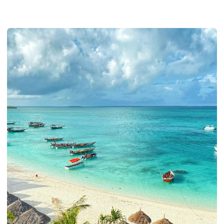
Мечтаете об удивительном отдыхе в тропическом
раю? Тогда путешествие на остров Занзибар в
восточной части Африки точно стоит добавить в
свой список мест для посещения. Здесь вас ждут
бескрайние пляжи с белым песком, теплый
индийский океан, джунгли с экзотической флорой и
фауной, а также удивительные культурные
достопримечательности.
Прогулки по улочкам старого города Стоунтаун
будут словно путешествием во времени:
старинные арабские дома, узкие переулки,